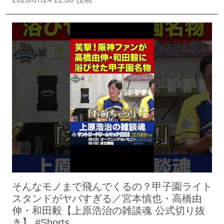
そんなモノまで飛んでくるの？甲子園ライト
スタンドがヤバすぎる／宮本慎也・高橋由
伸・和田毅【上原浩治の雑談魂 公式切り抜
き】 #Shorts