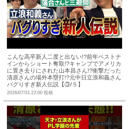
こんな高卒新人二度と出ない!?前年ベストナ
インからショート奪取!?キャンプでアメリカ
に置き去りにされた山本昌さん!?衝撃だった
清原さんの場外本塁打!?元中日立浪和義さん
バグりすぎ新人伝説【③/５】
2026/07/31 22:00 投稿