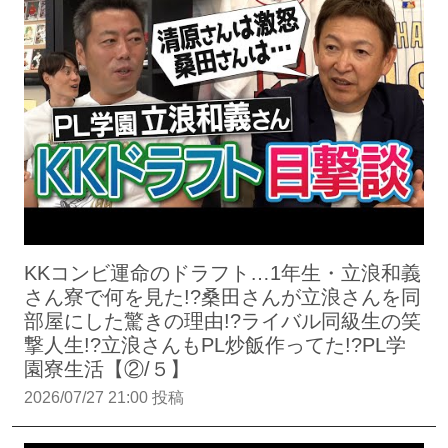
KKコンビ運命のドラフト…1年生・立浪和義
さん寮で何を見た!?桑田さんが立浪さんを同
部屋にした驚きの理由!?ライバル同級生の笑
撃人生!?立浪さんもPL炒飯作ってた!?PL学
園寮生活【②/５】
2026/07/27 21:00 投稿