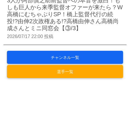
3人が阿部慎之助前監督への本音を激白！も
しも巨人から来季監督オファーが来たら？W
高橋にむちゃぶりSP！橋上監督代行の続
投!?由伸2次政権ある!?高橋由伸さん高橋尚
成さんとミニ同窓会【③/3】
2026/07/17 22:00 投稿
チャンネル一覧
選手一覧