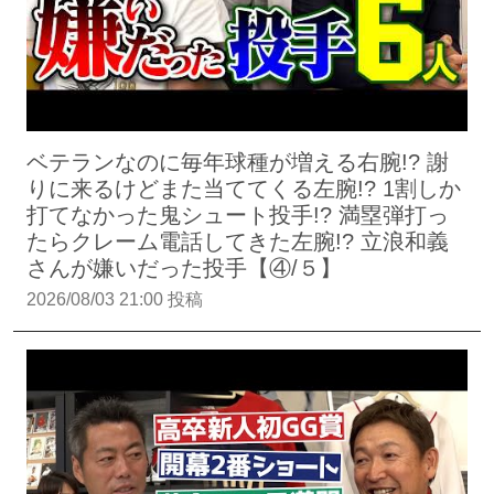
ベテランなのに毎年球種が増える右腕!? 謝
りに来るけどまた当ててくる左腕!? 1割しか
打てなかった鬼シュート投手!? 満塁弾打っ
たらクレーム電話してきた左腕!? 立浪和義
さんが嫌いだった投手【④/５】
2026/08/03 21:00 投稿