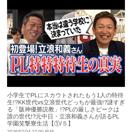
小学生でPLにスカウトされたもう1人の特待
生!?KK世代vs立浪世代どっちが最強!?謎すぎ
る「阪神優勝説教」!?PLの厳しさピークは
誰の世代!?元中日・立浪和義さんが語るPL
学園笑撃寮生活【①/５】
2026/07/24 22:00 投稿