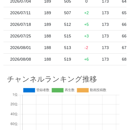
2026/07/04
189
505
0
173
64,
2026/07/11
189
507
+2
173
65,
2026/07/18
189
512
+5
173
66,
2026/07/25
188
515
+3
173
66,
2026/08/01
188
513
-2
173
67,
2026/08/08
188
519
+6
173
68,
チャンネルランキング推移