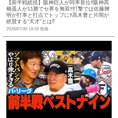
【前半戦総括】阪神巨人が同率首位‼︎阪神髙
橋遥人が11勝でセ界を無双‼︎打撃では佐藤輝
明が打率と打点でトップに‼︎高木豊と片岡が
絶賛する"天才"とは⁉︎
2026/07/30 19:30 投稿