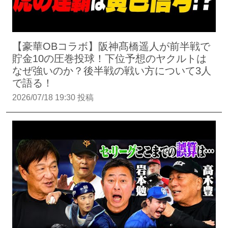
【豪華OBコラボ】阪神髙橋遥人が前半戦で
貯金10の圧巻投球！下位予想のヤクルトは
なぜ強いのか？後半戦の戦い方について3人
で語る！
2026/07/18 19:30 投稿