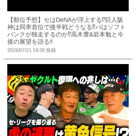
【順位予想】セはDeNAが浮上する⁉︎巨人阪
神は同率首位で後半戦どうなる⁉︎パはソフト
バンクが独走するのか⁉︎高木豊&岩本勉と今
後の展望を語る‼︎
2026/07/21 19:30 投稿