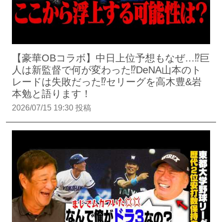
【豪華OBコラボ】中日上位予想もなぜ…⁉︎巨
人は新監督で何が変わった⁉︎DeNA山本のト
レードは失敗だった⁉︎セリーグを高木豊&岩
本勉と語ります！
2026/07/15 19:30 投稿