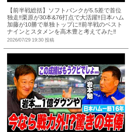
【前半戦総括】ソフトバンクが5.5差で首位
独走‼︎栗原が30本&76打点で大活躍‼︎日本ハム
加藤が10勝で単独トップに‼︎前半戦のベスト
ナインとスタメンを高木豊と考えてみた‼︎
2026/07/29 19:30 投稿